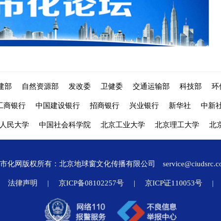
建部
自然资源部
发改委
卫健委
交通运输部
科技部
环
工商银行
中国建设银行
招商银行
兴业银行
新华社
中新
人民大学
中国社会科学院
北京工业大学
北京理工大学
北
城市化网版权所有：北京地球窗文化传播有限公司
service@ciudsrc.
法律声明
|
京ICP备08102257号
|
京ICP证110053号
|