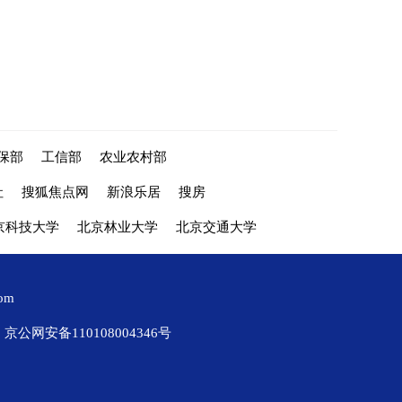
保部
工信部
农业农村部
社
搜狐焦点网
新浪乐居
搜房
京科技大学
北京林业大学
北京交通大学
com
京公网安备110108004346号