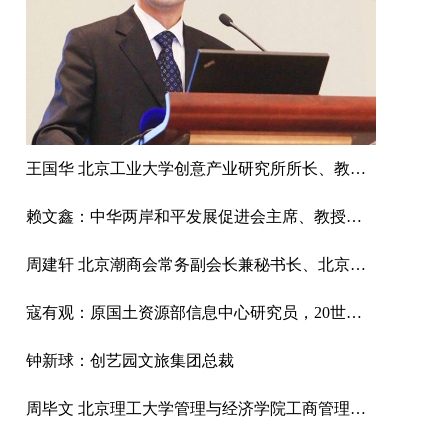
王国华 北京工业大学创意产业研究所所长、教授、博士
赖文鑫：中华两岸和平发展促进会主席、教授、中国国际城市化发展战略研究委会副主任
周建轩 北京潮商会常务副会长兼秘书长、北京市京潮公益基金会副主席兼秘书长、潮汕影视制作中心总经理
寇有观：原国土资源部信息中心研究员，20世纪80年代国家公派留美高级访问学者。先后在中国科学院、中国农科院、ESRI、国家土地管理局国土资源部信息中心等部门从事生态环境、国土资源、区域规划、卫星遥感和信息系统
钟新球：创艺园文旅集团总裁
周毕文 北京理工大学管理与经济学院工商管理系副主任、教授