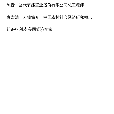
陈音：当代节能置业股份有限公司总工程师
袁崇法：人物简介：中国农村社会经济研究领域著名专家，国家发改委城市和小城镇中心规划委员会副主任、研究员，国家发改委国际合作中心规划总监，中国城市发展研究院副院长，中国国际城市化发展战略研究委员会城市可
斯蒂格利茨 美国经济学家