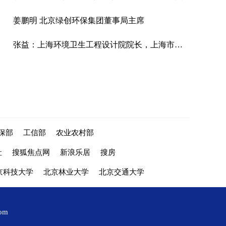
姜鹏明 北京绿创环保集团董事局主席
张益：上海环境卫生工程设计院院长，上海市环境工程设计科学研究院有限公司总经理，住建部科学技术委员会委员，住建部市容环境卫生标准化技术委员会主任，上海污染场地修复工程技术研究中心主任。
保部
工信部
农业农村部
社
搜狐焦点网
新浪乐居
搜房
京科技大学
北京林业大学
北京交通大学
com