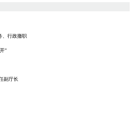
务、行政撤职
开”
任副厅长