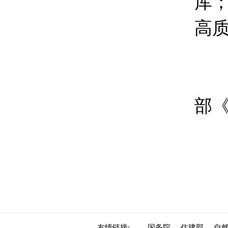
库
高
通
部《
联系
电
网址
友情链接:
国务院
住建部
自