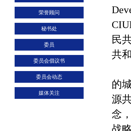
Dev
荣誉顾问
CI
秘书处
民
委员
共
委员会倡议书
以
委员会动态
的城
媒体关注
源共
念
战