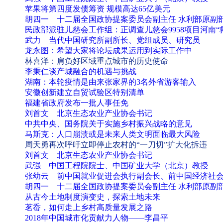
苹果将第四度发债筹资 规模高达65亿美元
胡四一 十二届全国政协提案委员会副主任 水利部原副
民政部派驻儿慈会工作组：正调查儿慈会9958项目河南
武力 当代中国研究所副所长、党组成员、研究员
龙永图：希望大家将论坛成果运用到实际工作中
林喜洋：肩负好区域重点城市的历史使命
李秉仁谈产城融合的机遇与挑战
湖南：本轮疫情是由来张家界的3名外省游客输入
安徽创新建立自贸试验区特别清单
福建省政府发布一批人事任免
刘首文 北京生态农业产业协会书记
中共中央、国务院关于实施乡村振兴战略的意见
马斯克：人口崩溃或是未来人类文明面临最大风险
周天勇再次呼吁立即停止农村的“一刀切”扩大化拆违
刘首文 北京生态农业产业协会书记
武强 中国工程院院士、中国矿业大学（北京）教授
张幼云 前中国就业促进会执行副会长、前中国经济社
胡四一 十二届全国政协提案委员会副主任 水利部原副
从古今土地制度演变史，探索土地未来
茗岙，如何走上乡村高质量发展之路
2018年中国城市化贡献力人物——李昌平