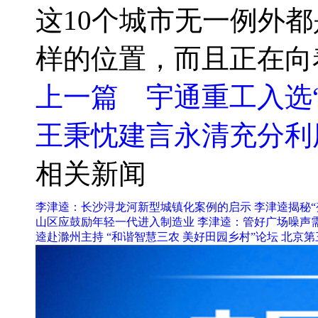
这10个城市无一例外
样的位置，而且正在向
上一篇 宇通重工入选“
王秉忱建言永清充分利
相关新闻
李津逵：长沙浔龙河新型城镇化案例的启示
李津逵揭秘“
山区应鼓励年轻一代进入制造业
李津逵：管好广场噪声
逵赴滁州主持 “和谐智慧三农 美好田园乡村”论坛
北京第