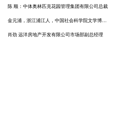
陈 顺：中体奥林匹克花园管理集团有限公司总裁
金元浦，浙江浦江人，中国社会科学院文学博士，中国人民大学文学院教授、博导，中国人民大学文化创意产业研究所所长，中国国际城市化发展战略研究委员会文化与艺术专委会专家顾问，中国传媒大学、上海交大教授、博导
肖劲 远洋房地产开发有限公司市场部副总经理