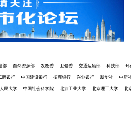
建部
自然资源部
发改委
卫健委
交通运输部
科技部
环
工商银行
中国建设银行
招商银行
兴业银行
新华社
中新
人民大学
中国社会科学院
北京工业大学
北京理工大学
北
城市化网版权所有：北京地球窗文化传播有限公司
service@ciudsrc.
法律声明
|
京ICP备08102257号
|
京ICP证110053号
|