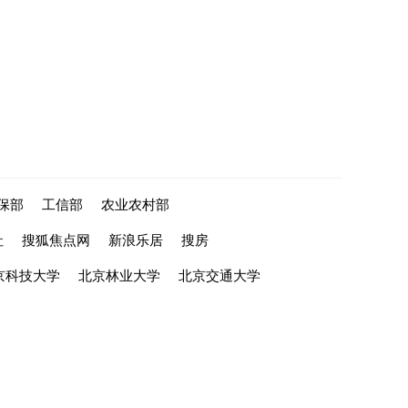
保部
工信部
农业农村部
社
搜狐焦点网
新浪乐居
搜房
京科技大学
北京林业大学
北京交通大学
com
京公网安备110108004346号