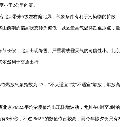
度小于2公里的雾。
北京带来5级左右偏北风，气象条件有利于污染物的扩散，
将由前期的偏高状态转为偏低，城区最高气温将跌至冰点，最
节长假，北京出现降雪、严重雾或霾天气的可能性小。北京
气依然利于交通出行。
燃放气象指数为2-3，“不太适宜”或“不适宜”燃放，燃放高
夜北京PM2.5平均浓度值均出现陡增波动，尤其在0时至2时的
8米/秒，不过PM2.5的数值依然较高，而今年除夕夜只有2