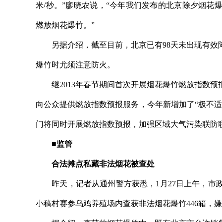
米/秒。”廖晓农说，“今年我们发布的北京除夕烟
燃放烟花爆竹。”
另据介绍，截至目前，北京已有98天未出现有效降
爆竹时尤须注意防火。
继2013年春节期间首次开展烟花爆竹燃放指数预报服
向公众提供燃放指数预报服务，今年新增加了“极不
门将同时开展燃放指数预报，加强区域大气污染联防
■监管
合法摊点私藏非法烟花被查处
昨天，记者从通州警方获悉，1月27日上午，市政
小稿村赛参乌鸡养殖场内查获非法烟花爆竹446箱，