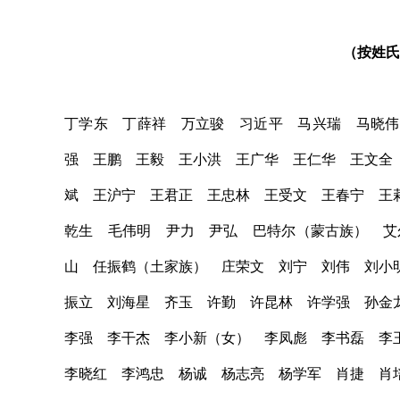
（按姓氏
丁学东 丁薛祥 万立骏 习近平 马兴瑞 马晓伟
强 王鹏 王毅 王小洪 王广华 王仁华 王文全
斌 王沪宁 王君正 王忠林 王受文 王春宁 王
乾生 毛伟明 尹力 尹弘 巴特尔（蒙古族） 艾
山 任振鹤（土家族） 庄荣文 刘宁 刘伟 刘小
振立 刘海星 齐玉 许勤 许昆林 许学强 孙金
李强 李干杰 李小新（女） 李凤彪 李书磊 李
李晓红 李鸿忠 杨诚 杨志亮 杨学军 肖捷 肖