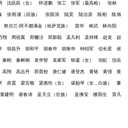
明 沈跃跃（女） 怀进鹏 张工 张军（最高检） 张林
森 张雨浦（回族） 张国清 陆昊 陆治原 陈刚 陈旭
 努尔兰·阿不都满金（哈萨克族） 苗华 林武 林向阳
乃翔 周祖翼 郑栅洁 郑新聪 孟凡利 孟祥锋 赵龙 赵
亭 胡昌升 胡和平 胡春华 胡衡华 钟绍军 信长星 侯
 秦刚 秦树桐 袁华智 袁家军 铁凝（女） 倪虹 倪岳
 高翔 高志丹 郭普校 唐仁健 唐登杰 黄铭 黄强 黄
求 庹震 梁言顺 梁惠玲（女） 谌贻琴（女，白族） 董
童建明 谢春涛 蓝天立（壮族） 蓝佛安 楼阳生 雷凡