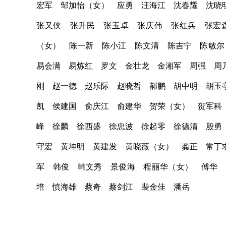
宏军 邹加怡（女） 应勇 汪海江 沈春耀 沈晓
张又侠 张升民 张玉卓 张庆伟 张红兵 张宏
（女） 陈一新 陈小江 陈文清 陈吉宁 陈敏尔
易会满 易炼红 罗文 金壮龙 金湘军 周强 周
刚 赵一德 赵乐际 赵晓哲 郝鹏 胡中明 胡玉
凯 侯建国 俞庆江 俞建华 贺荣（女） 贺军科
峰 徐麟 徐西盛 徐忠波 徐起零 徐德清 殷勇
守宏 黄坤明 黄建发 黄晓薇（女） 龚正 常丁
军 韩俊 韩文秀 景俊海 程丽华（女） 傅华 
培 慎海雄 蔡奇 蔡剑江 裴金佳 潘岳