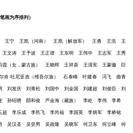
笔画为序排列）
 王宁 王凯（河南） 王凯（解放军） 王勇 王浩 王
 王文涛 王予波 王正谱 王东明 王伟中 王志军 王秀
莉霞（女，蒙古族） 王晓晖 王祥喜 王清宪 王蒙徽 巨
尔肯·吐尼亚孜（维吾尔族） 石泰峰 叶建春 冯飞 曲青
明 刘发庆 刘青松 刘国中 刘金国 刘建超 刘俊臣 刘
龙 孙绍骋 阴和俊 严金海（藏族） 李屹 李伟 李希
玉超 李乐成 李邑飞 李尚福 李国英 李炳军 李桥铭
培 吴汉圣 吴亚男 吴政隆 吴晓军 何卫东 何立峰 何