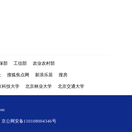
保部
工信部
农业农村部
社
搜狐焦点网
新浪乐居
搜房
京科技大学
北京林业大学
北京交通大学
com
京公网安备110108004346号