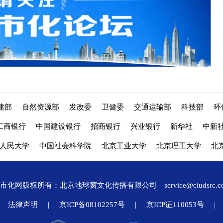
建部
自然资源部
发改委
卫健委
交通运输部
科技部
环
工商银行
中国建设银行
招商银行
兴业银行
新华社
中新
人民大学
中国社会科学院
北京工业大学
北京理工大学
北
城市化网版权所有：北京地球窗文化传播有限公司
service@ciudsrc.
法律声明
|
京ICP备08102257号
|
京ICP证110053号
|