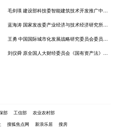
毛剑瑛 建设部科技委智能建筑技术开发推广中心副主任
蓝海涛 国家发改委产业经济与技术经济研究所农村室主任。
王勇 中国国际城市化发展战略研究委员会委员、北京龙人盛世城市景观工程公司副总经理、设计师
刘仪舜 原全国人大财经委员会《国有资产法》起草工作组组长
保部
工信部
农业农村部
社
搜狐焦点网
新浪乐居
搜房