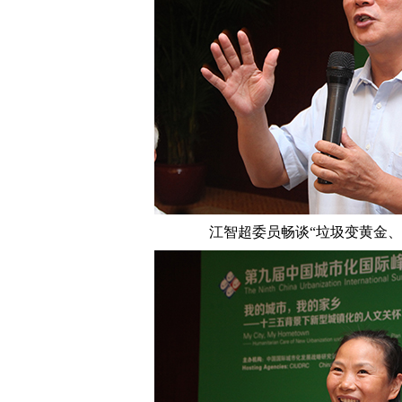
江智超委员畅谈“垃圾变黄金