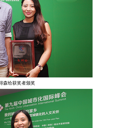
彼得森给获奖者颁奖