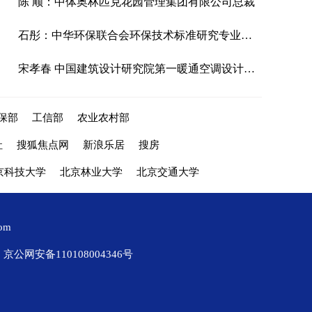
陈 顺：中体奥林匹克花园管理集团有限公司总裁
石彤：中华环保联合会环保技术标准研究专业委员会副秘书长
宋孝春 中国建筑设计研究院第一暖通空调设计研究室主任
保部
工信部
农业农村部
社
搜狐焦点网
新浪乐居
搜房
京科技大学
北京林业大学
北京交通大学
com
京公网安备110108004346号