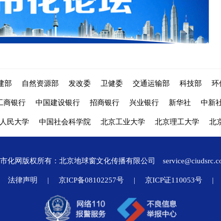
建部
自然资源部
发改委
卫健委
交通运输部
科技部
环
工商银行
中国建设银行
招商银行
兴业银行
新华社
中新
人民大学
中国社会科学院
北京工业大学
北京理工大学
北
城市化网版权所有：北京地球窗文化传播有限公司
service@ciudsrc.
法律声明
|
京ICP备08102257号
|
京ICP证110053号
|