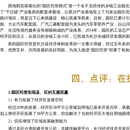
因地制宜探索出的“园区托管模式”使一个名不见经传的乡镇工业园在短
了“千亿级”产业集群的配套承载地，让星沙产业基地登上了与发达园区
跑讨项目，而是沉下心来抓建设，精心筑巢等凤来。目前，园区已累计引进项
胎、大众汽车配套园、广汽三菱配套园为龙头的汽车零部件产业，以山河
产、生活性现代服务业等相辅相成的产业体系。2014年，园区的工业总
经开区的沃土，从昔日的乡镇工业小区，已然成为长沙东城经济发展的新
新的园区托管是长沙县经济体制改革的一次重大突破，经过五年多的探
享、优势互补、共同发展的良好局面，为深入推进“园区托管”积累了有效
1.园区托管实现县、区的互惠双赢
1）有力拓展了经开区发展空间
经过20年的发展，经开区38平方公里规划用地已基本开发完毕，承载
划上将经开区拓展了38平方公里，切实解决了当前经开区大项目用地困
2）切实增强了区域发展融资能力
通过县区合资组建开发公司，共建投融资平台，长沙经济技术开发区星