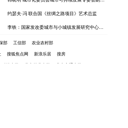
约瑟夫·冯 联合国《丝绸之路项目》艺术总监
李铁：国家发改委城市与小城镇发展研究中心主任
保部
工信部
农业农村部
社
搜狐焦点网
新浪乐居
搜房
京科技大学
北京林业大学
北京交通大学
com
京公网安备110108004346号