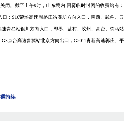
闭。截至上午9时，山东境内 因雾临时封闭的收费站有：
站入口；S16荣潍高速周格庄站潍坊方向入口，莱西、武备、云
青银高速青岛站银川方向入口，即墨、蓝村、胶州、高密、饮马站
G3京台高速鲁冀站北京方向出口，G2011青新高速郭庄、平
雾霾持续