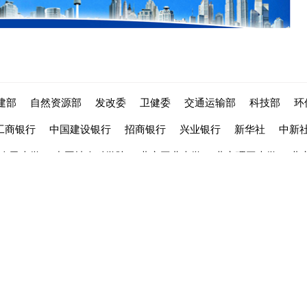
建部
自然资源部
发改委
卫健委
交通运输部
科技部
环
工商银行
中国建设银行
招商银行
兴业银行
新华社
中新
人民大学
中国社会科学院
北京工业大学
北京理工大学
北
城市化网版权所有：北京地球窗文化传播有限公司
service@ciudsrc.
法律声明
|
京ICP备08102257号
|
京ICP证110053号
|