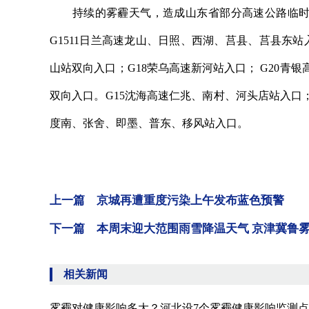
持续的雾霾天气，造成山东省部分高速公路临时关
G1511日兰高速龙山、日照、西湖、莒县、莒县东
山站双向入口；G18荣乌高速新河站入口； G20
双向入口。G15沈海高速仁兆、南村、河头店站入口；
度南、张舍、即墨、普东、移风站入口。
上一篇 京城再遭重度污染上午发布蓝色预警
下一篇 本周末迎大范围雨雪降温天气 京津冀鲁
相关新闻
雾霾对健康影响多大？河北设7个雾霾健康影响监测点