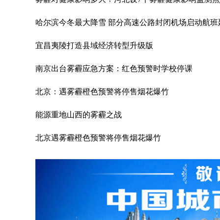
哈尔滨今冬最大降雪 部分高速公路封闭机场启动航班
宜昌夷陵打造县域经济转型升级版
南京出台雾霾应急方案：红色预警时学校停课
北京：遇雾霾橙色预警将停售烟花爆竹
能源重地山西的雾霾之战
北京遇雾霾橙色预警将停售烟花爆竹