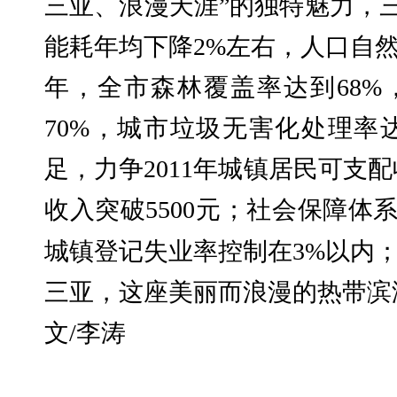
三亚、浪漫天涯”的独特魅力，
能耗年均下降
2%
左右，人口自
年，全市森林覆盖率达到
68%
70%
，城市垃圾无害化处理率
足，力争
2011
年城镇居民可支配
收入突破
5500
元；社会保障体
城镇登记失业率控制在
3%
以内
三亚，这座美丽而浪漫的热带滨
文
/
李涛