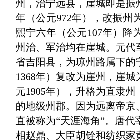
州，治宁远县，崖城即是振
年（公元
972
年），改振州
熙宁六年（公元
107
年）降
州治、军治均在崖城。元代
省吉阳县，为琼州路属下的
1368
年）复改为崖州，崖城
元
1905
年），升格为直隶州
的地级州郡。因为远离帝京
直被称为“天涯海角”。唐
相赵鼎、大臣胡铨和纺织家