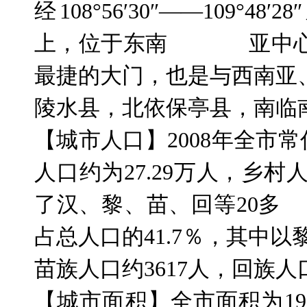
经
108
°
56
′
30
″——
109
°
48
′
28
上，位于东南
亚中
最捷的大门，也是与西南亚
陵水县，北依保亭县，南临
【城市人口】
2008
年全市常
人口约为
27.29
万人，乡村
了汉、黎、苗、回等
20
多
占总人口的
41.7
％，其中以
苗族人口约
3617
人，回族人
【城市面积】全市面积为
19