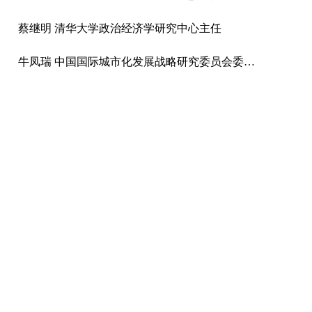
蔡继明 清华大学政治经济学研究中心主任
牛凤瑞 中国国际城市化发展战略研究委员会委员、中国社科院城市发展与环境研究中心原主任、中国城市经济学会副会长