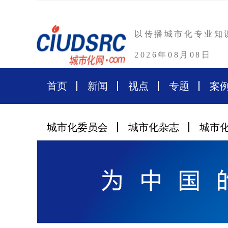
以传播城市化专业知
2026年08月08日
首页
新闻
视点
专题
案
城市化委员会
城市化杂志
城市