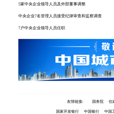
5家中央企业领导人员及外部董事调整
中央企业7名管理人员接受纪律审查和监察调查
7户中央企业领导人员任职
友情链接:
国务院
住
国家开发银行
中国银行
中国