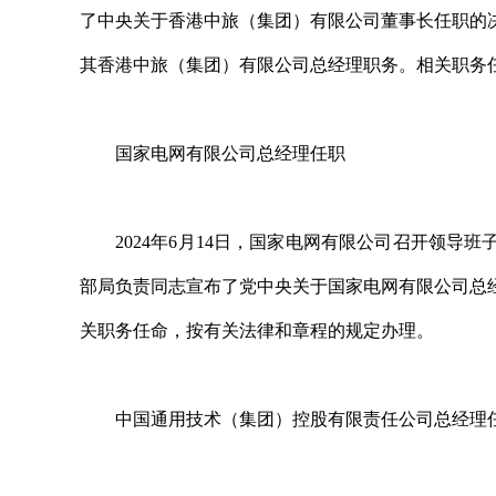
了中央关于香港中旅（集团）有限公司董事长任职的
其香港中旅（集团）有限公司总经理职务。相关职务
国家电网有限公司总经理任职
2024年6月14日，国家电网有限公司召开领导
部局负责同志宣布了党中央关于国家电网有限公司总
关职务任命，按有关法律和章程的规定办理。
中国通用技术（集团）控股有限责任公司总经理