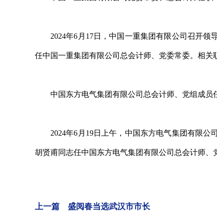
2024年6月17日，中国一重集团有限公司召开
任中国一重集团有限公司总会计师、党委常委。相关
中国东方电气集团有限公司总会计师、党组成员
2024年6月19日上午，中国东方电气集团有限
胡贤甫同志任中国东方电气集团有限公司总会计师、
上一篇 盛阅春当选武汉市市长