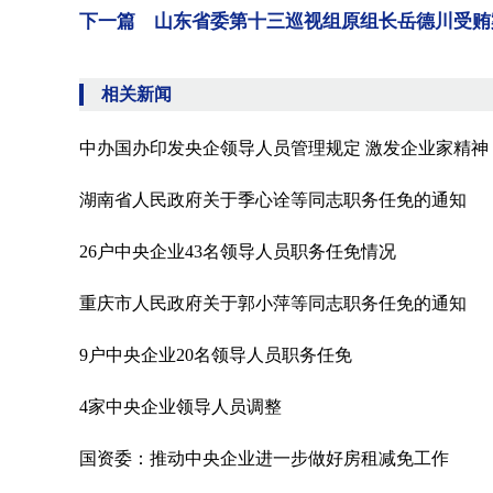
下一篇 山东省委第十三巡视组原组长岳德川受贿
相关新闻
中办国办印发央企领导人员管理规定 激发企业家精神
湖南省人民政府关于季心诠等同志职务任免的通知
26户中央企业43名领导人员职务任免情况
重庆市人民政府关于郭小萍等同志职务任免的通知
9户中央企业20名领导人员职务任免
4家中央企业领导人员调整
国资委：推动中央企业进一步做好房租减免工作