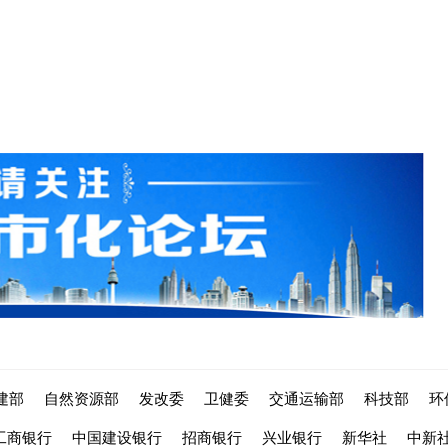
建部
自然资源部
发改委
卫健委
交通运输部
科技部
环
工商银行
中国建设银行
招商银行
兴业银行
新华社
中新