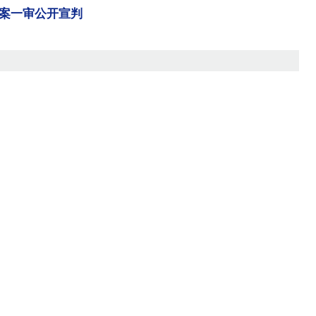
案一审公开宣判