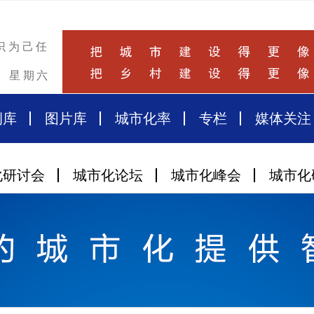
识为己任
星期六
例库
图片库
城市化率
专栏
媒体关注
化研讨会
城市化论坛
城市化峰会
城市化