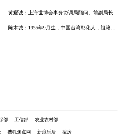
黄耀诚：上海世博会事务协调局顾问、前副局长
陈木城：1955年9月生，中国台湾彰化人，祖籍福建漳浦，台北师专毕业，就读淡江大学英文系，赴美国密苏里东北大学修习教育硕士，并于校长任期间到台湾大学政治研究进修公共政策。
保部
工信部
农业农村部
社
搜狐焦点网
新浪乐居
搜房