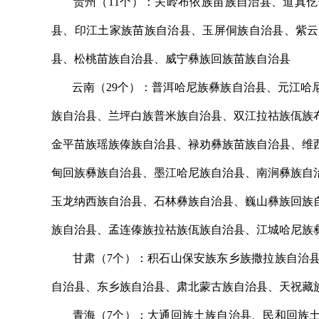
贵州（11个）：关岭布依族苗族自治县、道真仡
县、印江土家族苗族自治县、玉屏侗族自治县、紫云
县、松桃苗族自治县、威宁彝族回族苗族自治县
云南（29个）：普洱哈尼族彝族自治县、元江哈尼
族自治县、兰坪白族普米族自治县、双江拉祜族佤族
金平苗族瑶族傣族自治县、禄劝彝族苗族自治县、维
甸回族彝族自治县、墨江哈尼族自治县、南涧彝族自
玉龙纳西族自治县、石林彝族自治县、巍山彝族回族
族自治县、孟连傣族拉祜族佤族自治县、江城哈尼族
甘肃（7个）：积石山保安族东乡族撒拉族自治县
自治县、东乡族自治县、肃北蒙古族自治县、天祝藏
青海（7个）：大通回族土族自治县、民和回族土