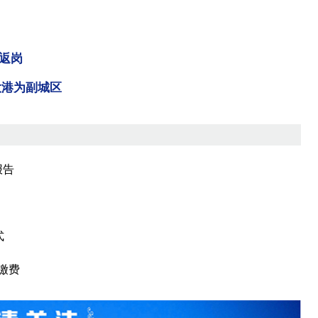
返岗
大港为副城区
报告
式
缴费