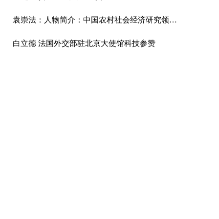
袁崇法：人物简介：中国农村社会经济研究领域著名专家，国家发改委城市和小城镇中心规划委员会副主任、研究员，国家发改委国际合作中心规划总监，中国城市发展研究院副院长，中国国际城市化发展战略研究委员会城市可
白立德 法国外交部驻北京大使馆科技参赞