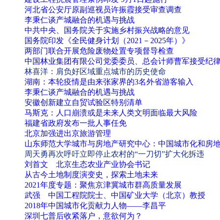
河北省公安厅原副巡视员许振霞接受审查调查
李秉仁谈产城融合的机遇与挑战
中共中央、国务院关于实施乡村振兴战略的意见
国务院印发《全民健身计划（2021－2025年）》
两部门联合开展危险废物处置专项督导检查
中国林业集团有限公司党委委员、总会计师曹军接受纪
林喜洋：肩负好区域重点城市的历史使命
湖南：本轮疫情是由来张家界的3名外省游客输入
李秉仁谈产城融合的机遇与挑战
安徽创新建立自贸试验区特别清单
马斯克：人口崩溃或是未来人类文明面临最大风险
福建省政府发布一批人事任免
北京加强进出京旅游管理
山东师范大学城市与房地产研究中心：中国城市化和房
周天勇再次呼吁立即停止农村的“一刀切”扩大化拆违
刘首文 北京生态农业产业协会书记
从古今土地制度演变史，探索土地未来
2021年度专题：聚焦京津冀城市群高质量发展
武强 中国工程院院士、中国矿业大学（北京）教授
2018年中国城市化贡献力人物——李昌平
深圳七普后收紧落户，意欲何为？