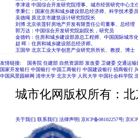
李津逵 中国综合开发研究院理事、城市经营研究中心主
李秉仁：国家住房和城乡建设部总经济师、科学技术委
吴德绳 原北京市建筑设计研究院院长
刘博 北京依莲轩房地产开发有限责任公司董事、总经理
郭万达：中国综合开发研究院副院长，研究员
金德钧：住房和城乡建设部原总工程师、中国国际城市
赵 晖：住房和城乡建设部总经济师。
王国华 北京工业大学创意产业研究所所长、教授、博士
友情链接:
国务院
住建部
自然资源部
发改委
卫健委
交通运输
国家开发银行
中国银行
中国工商银行
中国建设银行
招商银行
中国风景园林网
清华大学
北京大学
人民大学
中国社会科学院
城市化网版权所有：
service@ciudsrc.com
关于我们
|
联系我们
|
法律声明
|
京ICP备08102257号
|
京ICP