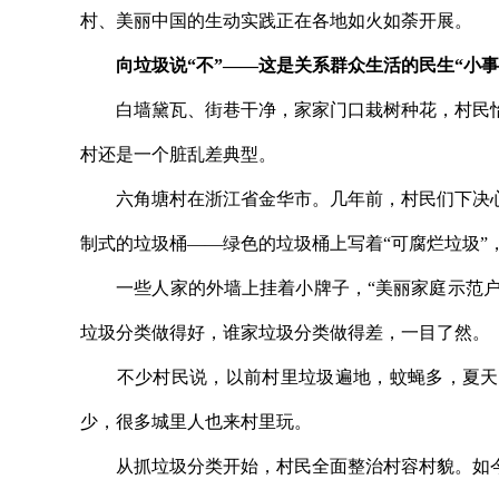
村、美丽中国的生动实践正在各地如火如荼开展。
向垃圾说“不”——这是关系群众生活的民生“小
白墙黛瓦、街巷干净，家家门口栽树种花，村民怡
村还是一个脏乱差典型。
六角塘村在浙江省金华市。几年前，村民们下决心
制式的垃圾桶——绿色的垃圾桶上写着“可腐烂垃圾”
一些人家的外墙上挂着小牌子，“美丽家庭示范户”
垃圾分类做得好，谁家垃圾分类做得差，一目了然。
不少村民说，以前村里垃圾遍地，蚊蝇多，夏天都
少，很多城里人也来村里玩。
从抓垃圾分类开始，村民全面整治村容村貌。如今