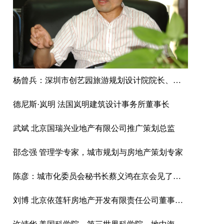
杨曾兵：深圳市创艺园旅游规划设计院院长、中国商旅地产研究院旅游规划研究所所长。国际注册景观设计师（ICSLD），国际园林景观规划设计行业协会高级景观规划师，有近20年的旅游景区策划、规划和设计经验。
德尼斯·岚明 法国岚明建筑设计事务所董事长
武斌 北京国瑞兴业地产有限公司推广策划总监
邵念强 管理学专家，城市规划与房地产策划专家
陈彦：城市化委员会秘书长蔡义鸿在京会见了来访的中欧社会论坛执行主席陈彦先生
刘博 北京依莲轩房地产开发有限责任公司董事、总经理