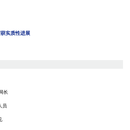
望获实质性进展
局长
人员
见