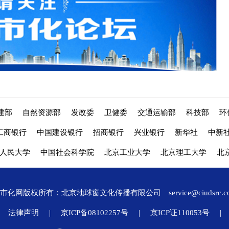
建部
自然资源部
发改委
卫健委
交通运输部
科技部
环
工商银行
中国建设银行
招商银行
兴业银行
新华社
中新
人民大学
中国社会科学院
北京工业大学
北京理工大学
北
城市化网版权所有：北京地球窗文化传播有限公司
service@ciudsrc.
法律声明
|
京ICP备08102257号
|
京ICP证110053号
|