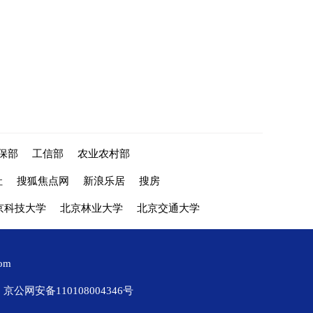
保部
工信部
农业农村部
社
搜狐焦点网
新浪乐居
搜房
京科技大学
北京林业大学
北京交通大学
com
京公网安备110108004346号