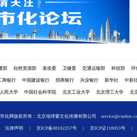
建部
自然资源部
发改委
卫健委
交通运输部
科技部
环
工商银行
中国建设银行
招商银行
兴业银行
新华社
中新
人民大学
中国社会科学院
北京工业大学
北京理工大学
北
城市化网版权所有：北京地球窗文化传播有限公司
service@ciudsrc.
法律声明
|
京ICP备08102257号
|
京ICP证110053号
|