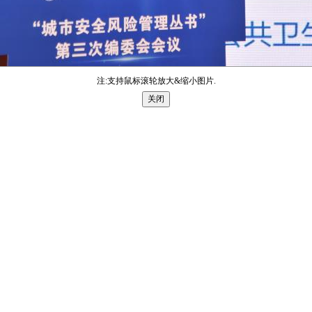
注:支持鼠标滚轮放大&缩小图片.