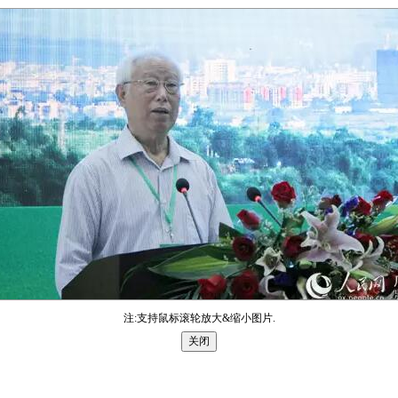
注:支持鼠标滚轮放大&缩小图片.